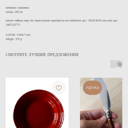
материал: керамика
объём: 200 мл
новую чайную пару без брака можно приобрести на wildberries арт.: 381813018 или ozon арт.
2407523773
LxWxH: 14x8x7 mm
Weight: 379 g
СМОТРИТЕ ЛУЧШИЕ ПРЕДЛОЖЕНИЯ
УЦЕНКА