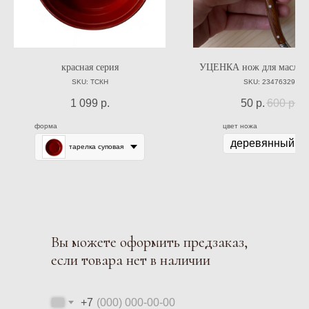
красная серия
УЦЕНКА нож для масла/п
SKU:
ТСКН
SKU:
23476329
1 099
р.
50
р.
600
р.
форма
цвет ножа
тарелка суповая
Вы можете оформить предзаказ,
если товара нет в наличии
+7